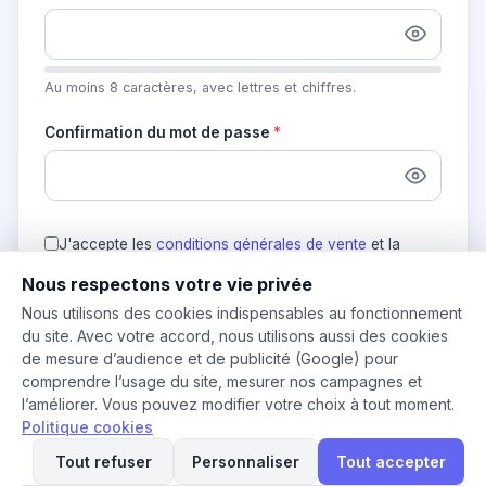
Au moins 8 caractères, avec lettres et chiffres.
Confirmation du mot de passe
*
J'accepte les
conditions générales de vente
et la
politique de confidentialité
de Muziplay.
*
Nous respectons votre vie privée
Nous utilisons des cookies indispensables au fonctionnement
Je souhaite recevoir les actualités musicales et les
du site. Avec votre accord, nous utilisons aussi des cookies
bons plans Muziplay (optionnel).
de mesure d’audience et de publicité (Google) pour
comprendre l’usage du site, mesurer nos campagnes et
Créer mon compte gratuit
l’améliorer. Vous pouvez modifier votre choix à tout moment.
Politique cookies
Tout refuser
Personnaliser
Tout accepter
Vous avez déjà un compte ?
Se connecter